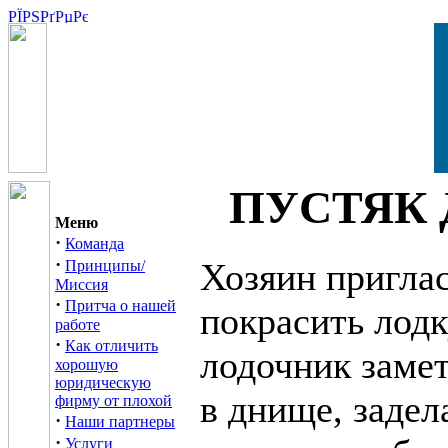
ПУСТЯК 
Меню
·
Команда
·
Хозяин пригла
Принципы/
Миссия
·
Притча о нашей
покрасить лодк
работе
·
Как отличить
лодочник заме
хорошую
юридическую
в днище, задела
фирму от плохой
·
Наши партнеры
·
Услуги