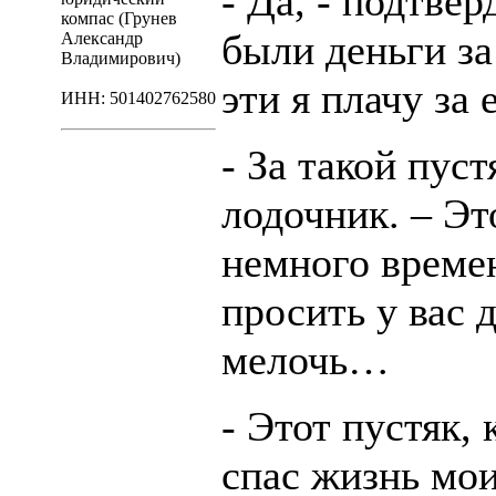
- Да, - подтвер
компас (Грунев
были деньги за
Александр
Владимирович)
эти я плачу за 
ИНН: 501402762580
- За такой пус
лодочник. – Эт
немного времен
просить у вас 
мелочь…
- Этот пустяк, 
спас жизнь мои