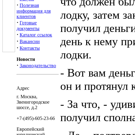
что должен был
·
Полезная
информация для
лодку, затем з
клиентов
·
Готовые
получил деньги
документы
·
Каталог ссылок
день к нему пр
·
Вакансии
·
Контакты
лодки.
Новости
·
Законодательство
- Вот вам деньг
он и протянул 
Адрес
г. Москва,
- За что, - удив
Звенигородское
шоссе, д.2
получил сполн
+7-(495)-605-23-66
Европейский
юридический